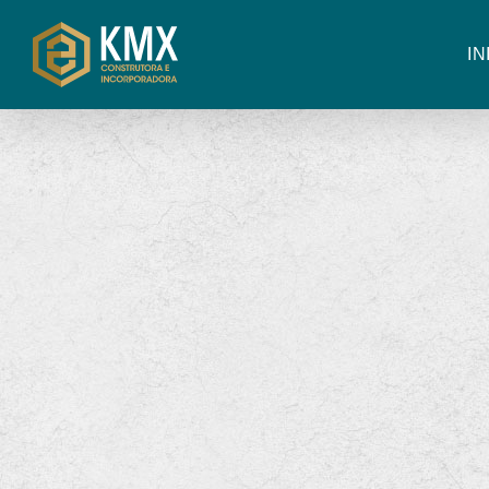
3360-6680
98496-4132
(47)
(47)
Rua S
IN
© 2026 KMX Construtora e Incorporadora
Todos os direitos res