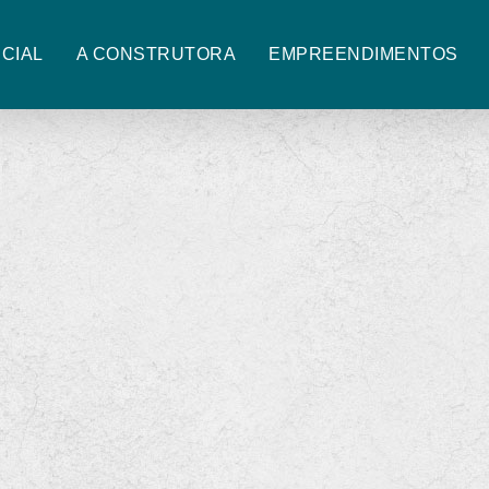
anta Adelaide, nº 189
Bairro São Francisco de Assis
Camboriú
ICIAL
A CONSTRUTORA
EMPREENDIMENTOS
ervados